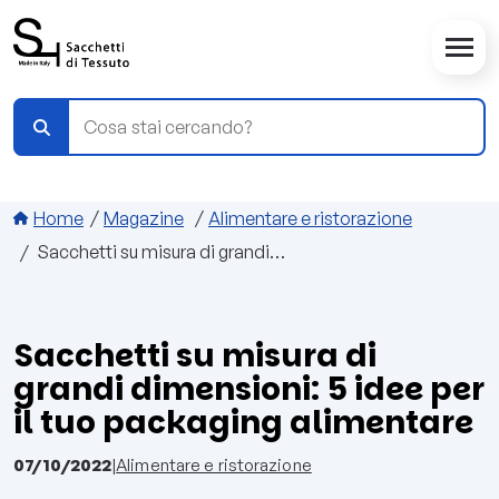
Salta al contenuto principale
Briciole di pane
Home
Magazine
Alimentare e ristorazione
Sacchetti su misura di grandi dimensioni: 5 idee per il tuo packaging alimentare
Sacchetti su misura di
grandi dimensioni: 5 idee per
il tuo packaging alimentare
07/10/2022
|
Alimentare e ristorazione