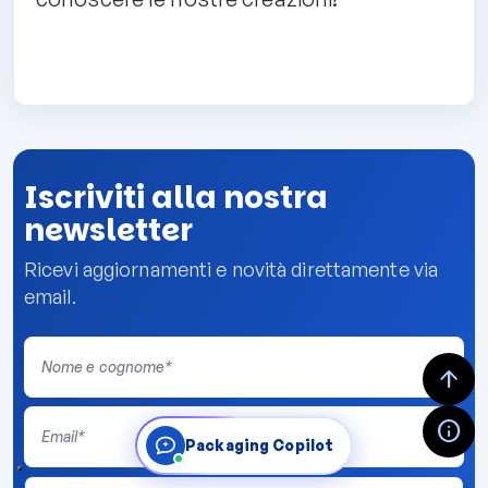
Iscriviti alla nostra
newsletter
Ricevi aggiornamenti e novità direttamente via
email.
arrow_upward
info
Packaging Copilot