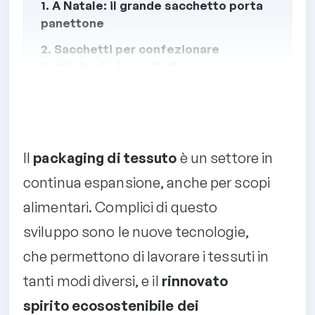
1. A Natale: il grande sacchetto porta
panettone
2. Sacchetti per confezionare
bottiglie di vino e di olio
3. Sacchetti per salumi e formaggi,
grandi e piccoli
4. Sacchetti in juta o in cotone per
patate e legumi
Il
packaging di tessuto
è un settore in
5. Sacchetto di cotone naturale
continua espansione, anche per scopi
personalizzato con stampa transfer
alimentari. Complici di questo
per vari alimenti
sviluppo sono le nuove tecnologie,
che permettono di lavorare i tessuti in
tanti modi diversi, e il
rinnovato
spirito ecosostenibile dei