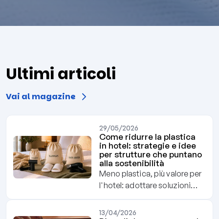
Ultimi articoli
Vai al magazine
29/05/2026
Come ridurre la plastica
in hotel: strategie e idee
per strutture che puntano
alla sostenibilità
Meno plastica, più valore per
l'hotel: adottare soluzioni
sostenibili aiuta a ridurre gli
sprechi, contenere i costi e
13/04/2026