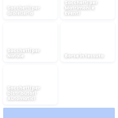
Sacchetti per
Sacchetti per
Matrimoni e
Gioielleria
Eventi
Sacchetti per
Natale
Borse in tessuto
Sacchetti per
Distributori
Automatici