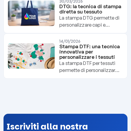
sacchetti personalizzati,
30/03/2026
resistente e versatile, trova
DTG: la tecnica di stampa
offre una soluzione elegante
diretta su tessuto
impiego tra moda, arredo e
e riutilizzabile.
La stampa DTG permette di
packaging. Scopri
personalizzare capi e
caratteristiche, tipologie e
accessori in tessuto con
vantaggi di questo materiale
immagini nitide, dettagliate
senza tempo.
14/01/2026
e dall’effetto morbido al
Stampa DTF: una tecnica
innovativa per
tatto. Versatile e
personalizzare i tessuti
conveniente, è ideale
La stampa DTF per tessuti
soprattutto sul cotone e si
permette di personalizzare
distingue per resa
indumenti e packaging di
fotografica, durata e
stoffa con disegni e loghi:
flessibilità produttiva.
ecco come funziona e quali
vantaggi offre.
Iscriviti alla nostra