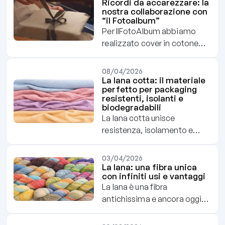
rispondere alle aspettative di
Ricordi da accarezzare: la
nostra collaborazione con
ospiti sempre più
“il Fotoalbum”
consapevoli. Ecco da dove
Per IlFotoAlbum abbiamo
iniziare, partendo dalle linee
realizzato cover in cotone
di cortesia.
naturale pensate per
custodire qualcosa di unico: i
08/04/2026
ricordi. Un progetto che va
La lana cotta: il materiale
perfetto per packaging
oltre il semplice packaging,
resistenti, isolanti e
unendo resistenza, praticità
biodegradabili
ed eleganza. Scopri una
La lana cotta unisce
collaborazione nata per
resistenza, isolamento e
accompagnare fotolibri e
bellezza in un solo materiale
album con la cura che ogni
naturale. Biodegradabile,
03/04/2026
memoria speciale merita.
durevole e versatile, è
La lana: una fibra unica
con infiniti usi e vantaggi
perfetta per creare
La lana è una fibra
packaging che proteggono e
antichissima e ancora oggi
valorizzano prodotti
molto apprezzata per le sue
preziosi. Dal feltro ai
qualità uniche. Isolante,