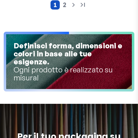
1
2
Pagina attuale
Pagina
Definisci forma, dimensioni e
colori in base alle tue
esigenze.
Ogni prodotto è realizzato su
misura!
Per il tuo packaging su