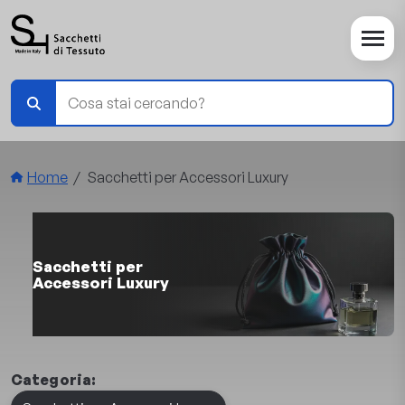
Salta al contenuto principale
Briciole di pane
Home
Sacchetti per Accessori Luxury
Sacchetti per
Accessori Luxury
Categoria: