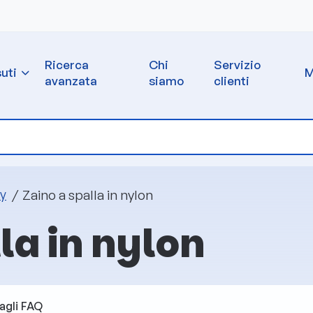
Ricerca
Chi
Servizio
uti
M
avanzata
siamo
clienti
Zaino a spalla in nylon
ry
la in nylon
agli
FAQ