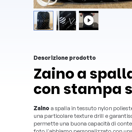
Descrizione prodotto
Zaino a spall
con stampa su
Zaino
a spalla in tessuto nylon polie
una particolare texture drill e garant
permette una buona capacità di contener
foto l'abbiamo personalizzato con una 