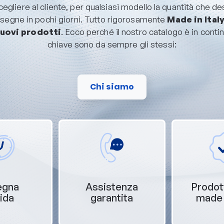
cegliere al cliente, per qualsiasi modello la quantità che des
nsegne in pochi giorni. Tutto rigorosamente
Made in Ital
uovi prodotti
. Ecco perché il nostro catalogo è in conti
chiave sono da sempre gli stessi:
Chi siamo
egna
Assistenza
Prodot
ida
garantita
made i