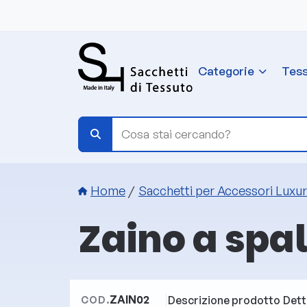
Salta al contenuto principale
Categorie
Tess
Briciole di pane
Home
Sacchetti per Accessori Luxu
Zaino a spal
ZAIN02
Descrizione prodotto
Dett
COD.