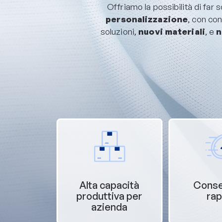
Offriamo la possibilità di far s
personalizzazione
, con co
soluzioni,
nuovi materiali
, e
n
Alta capacità
Cons
produttiva per
rap
azienda