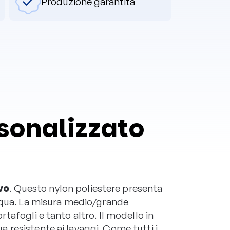
Produzione garantita
rsonalizzato
vo
. Questo
nylon poliestere
presenta
acqua. La misura medio/grande
tafogli e tanto altro. Il modello in
 resistente ai lavaggi. Come tutti i