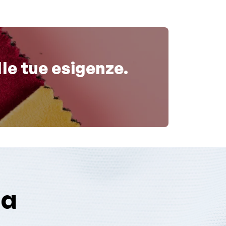
lle tue esigenze.
za