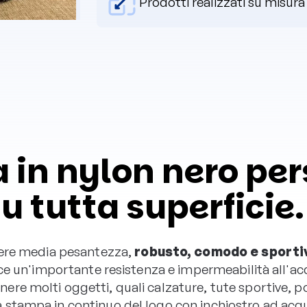
Prodotti realizzati su misura
a in nylon nero pe
 tutta superficie.
stere media pesantezza,
robusto, comodo e sporti
isce un'importante resistenza e impermeabilità all'
e molti oggetti, quali calzature, tute sportive, por
stampa in continuo del logo con inchiostro ad acqua