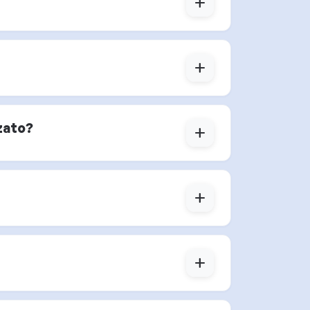
add
add
zato?
add
add
add