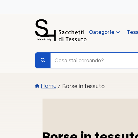
Salta al contenuto principale
Categorie
Tess
Briciole di pane
Borse in tessuto
Home
Borse in tessut