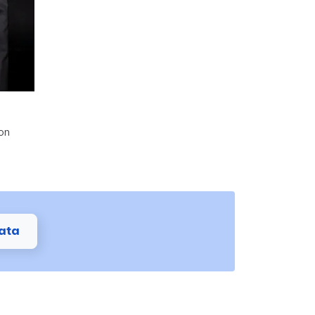
on
ata