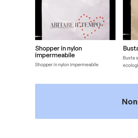
Shopper in nylon
Busta
impermeabile
Busta s
Shopper in nylon impermeabile
ecolog
Non 