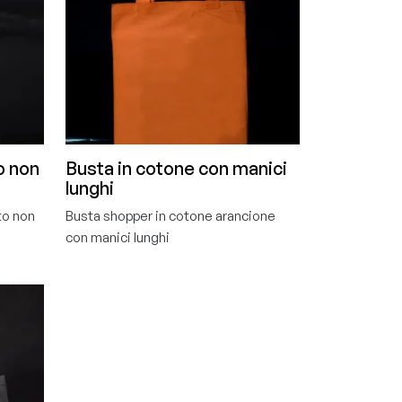
o non
Busta in cotone con manici
lunghi
to non
Busta shopper in cotone arancione
con manici lunghi