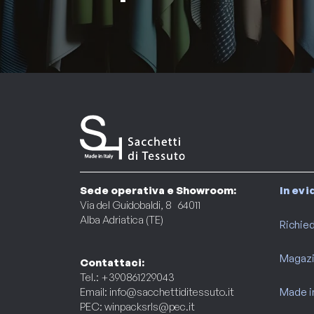
Sede operativa e Showroom:
In ev
Via del Guidobaldi, 8 64011
Alba Adriatica (TE)
Richied
Magaz
Contattaci:
Tel.: +390861229043
Email:
info@sacchettiditessuto.it
Made in
PEC:
winpacksrls@pec.it