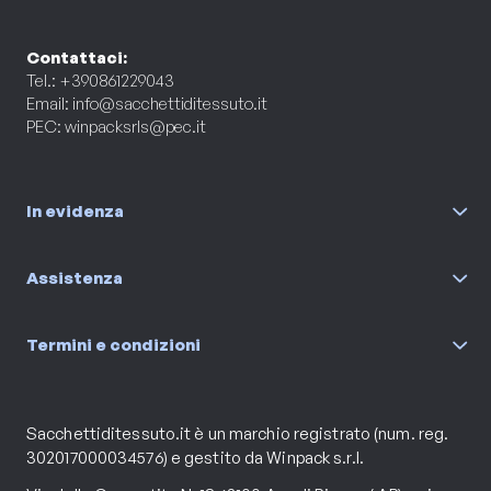
Contattaci:
Tel.: +390861229043
Email:
info@sacchettiditessuto.it
PEC:
winpacksrls@pec.it
In evidenza
Assistenza
Termini e condizioni
Sacchettiditessuto.it è un marchio registrato (num. reg.
302017000034576) e gestito da Winpack s.r.l.