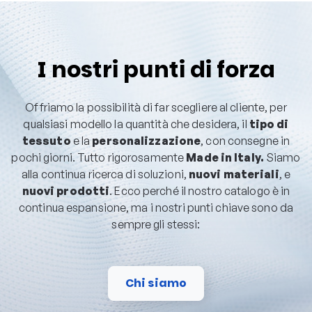
I nostri punti di forza
Offriamo la possibilità di far scegliere al cliente, per
qualsiasi modello la quantità che desidera, il
tipo di
tessuto
e la
personalizzazione
, con consegne in
pochi giorni. Tutto rigorosamente
Made in Italy.
Siamo
alla continua ricerca di soluzioni,
nuovi materiali
, e
nuovi prodotti
. Ecco perché il nostro catalogo è in
continua espansione, ma i nostri punti chiave sono da
sempre gli stessi:
Chi siamo