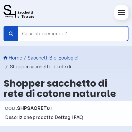
Salta al contenuto principale
Briciole di pane
Home
Sacchetti Bio-Ecologici
Shopper sacchetto di rete di cotone naturale
Shopper sacchetto di
rete di cotone naturale
SHPSACRET01
COD.
Descrizione prodotto
Dettagli
FAQ