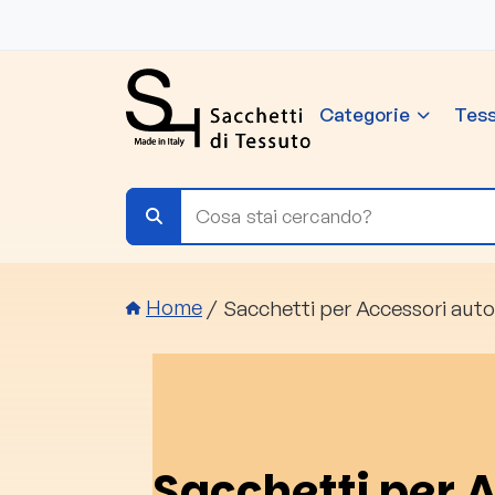
Salta al contenuto principale
Categorie
Tess
Briciole di pane
Sacchetti per Accessori auto
Home
Sacchetti per 