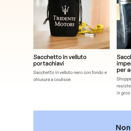
Sacchetto in velluto
Sacch
portachiavi
impe
per a
Sacchetto in velluto nero con fondo e
Shopper
chiusura a coulisse
resist
in gros
Non 