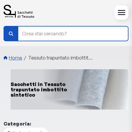
Salta al contenuto principale
Briciole di pane
Home
Tessuto trapuntato imbottito sintetico
Sacchetti in Tessuto
trapuntato imbottito
sintetico
Categoria: