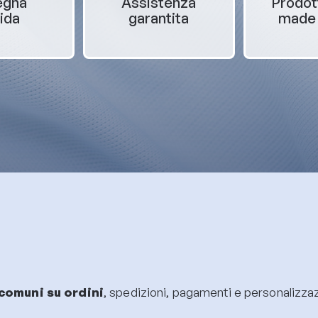
egna
Assistenza
Prodot
ida
garantita
made i
comuni su ordini
, spedizioni, pagamenti e personalizzazi