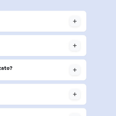
add
add
zato?
add
add