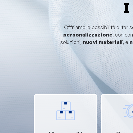
I
Offriamo la possibilità di far s
personalizzazione
, con co
soluzioni,
nuovi materiali
, e
n