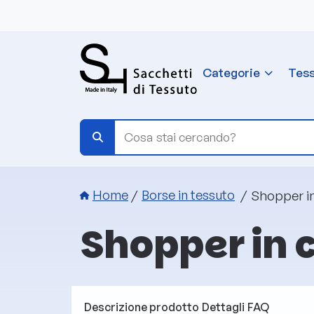
Salta al contenuto principale
Categorie
Tess
Briciole di pane
Shopper i
Home
Borse in tessuto
Shopper in 
Descrizione prodotto
Dettagli
FAQ