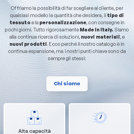
Offriamo la possibilità di far scegliere al cliente, per
qualsiasi modello la quantità che desidera, il
tipo di
tessuto
e la
personalizzazione
, con consegne in
pochi giorni. Tutto rigorosamente
Made in Italy.
Siamo
alla continua ricerca di soluzioni,
nuovi materiali
, e
nuovi prodotti
. Ecco perché il nostro catalogo è in
continua espansione, ma i nostri punti chiave sono da
sempre gli stessi:
Chi siamo
Alta capacità