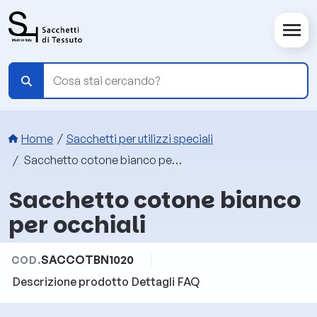
Salta al contenuto principale
Briciole di pane
Home
Sacchetti per utilizzi speciali
Sacchetto cotone bianco per occhiali
Sacchetto cotone bianco
per occhiali
SACCOTBN1020
COD.
Descrizione prodotto
Dettagli
FAQ