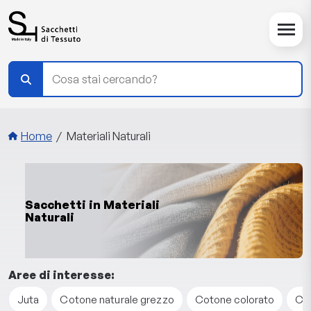
Salta al contenuto principale
Briciole di pane
Home
Materiali Naturali
Sacchetti in Materiali
Naturali
Aree di interesse:
Juta
Cotone naturale grezzo
Cotone colorato
Cot