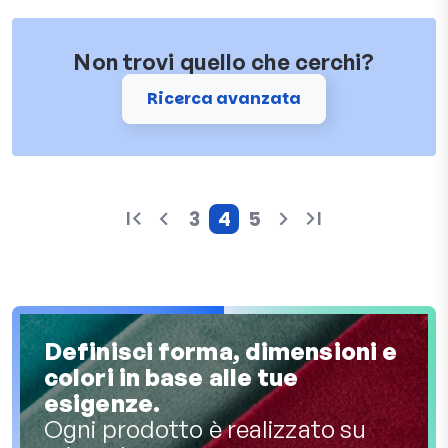
Non trovi quello che cerchi?
Ricerca avanzata
3
4
5
Pagina
Pagina attuale
Pagina
Definisci forma, dimensioni e
colori in base alle tue
esigenze.
Ogni prodotto è realizzato su