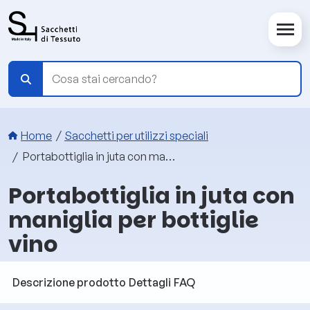
Salta al contenuto principale
Briciole di pane
Home
Sacchetti per utilizzi speciali
Portabottiglia in juta con maniglia per bottiglie vino
Portabottiglia in juta con
maniglia per bottiglie
vino
Descrizione prodotto
Dettagli
FAQ