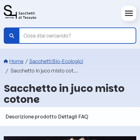
Salta al contenuto principale
Briciole di pane
Home
Sacchetti Bio-Ecologici
Sacchetto in juco misto cotone
Sacchetto in juco misto
cotone
Descrizione prodotto
Dettagli
FAQ