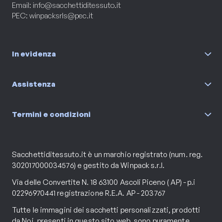
Email:
info@sacchettiditessuto.it
PEC:
winpacksrls@pec.it
In evidenza
Assistenza
Termini e condizioni
Sacchettiditessuto.it è un marchio registrato (num. reg.
302017000034576) e gestito da Winpack s.r.l.
Via delle Convertite N. 18 63100 Ascoli Piceno ( AP) - p.i
02296970441 registrazione R.E.A. AP - 203767
Tutte le immagini dei sacchetti personalizzati, prodotti
da Noi, presenti in questo sito web, sono puramente