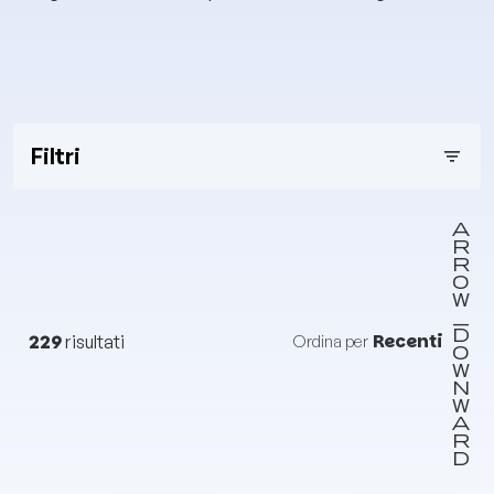
Filtri
filter_list
Recenti
229
risultati
Ordina per