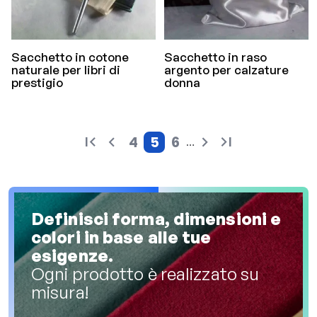
Sacchetto in cotone
Sacchetto in raso
naturale per libri di
argento per calzature
prestigio
donna
4
5
6
…
Pagina
Pagina attuale
Pagina
Definisci forma, dimensioni e
colori in base alle tue
esigenze.
Ogni prodotto è realizzato su
misura!