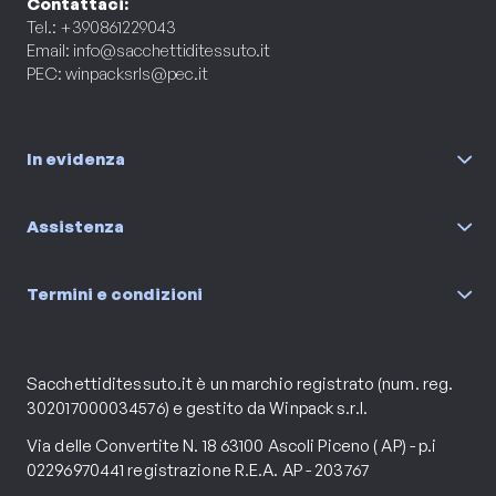
Contattaci:
Tel.: +390861229043
Email:
info@sacchettiditessuto.it
PEC:
winpacksrls@pec.it
In evidenza
Assistenza
Termini e condizioni
Sacchettiditessuto.it è un marchio registrato (num. reg.
302017000034576) e gestito da Winpack s.r.l.
Via delle Convertite N. 18 63100 Ascoli Piceno ( AP) - p.i
02296970441 registrazione R.E.A. AP - 203767