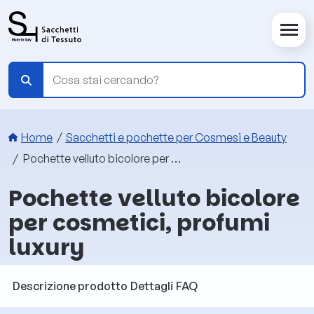
Salta al contenuto principale
Briciole di pane
Home
Sacchetti e pochette per Cosmesi e Beauty
Pochette velluto bicolore per cosmetici, profumi luxury
Pochette velluto bicolore
per cosmetici, profumi
luxury
Descrizione prodotto
Dettagli
FAQ