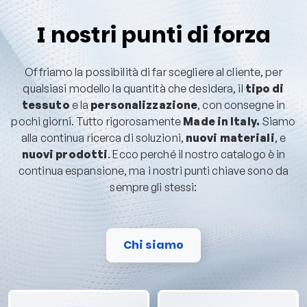
I nostri punti di forza
Offriamo la possibilità di far scegliere al cliente, per
qualsiasi modello la quantità che desidera, il
tipo di
tessuto
e la
personalizzazione
, con consegne in
pochi giorni. Tutto rigorosamente
Made in Italy.
Siamo
alla continua ricerca di soluzioni,
nuovi materiali
, e
nuovi prodotti
. Ecco perché il nostro catalogo è in
continua espansione, ma i nostri punti chiave sono da
sempre gli stessi:
Chi siamo