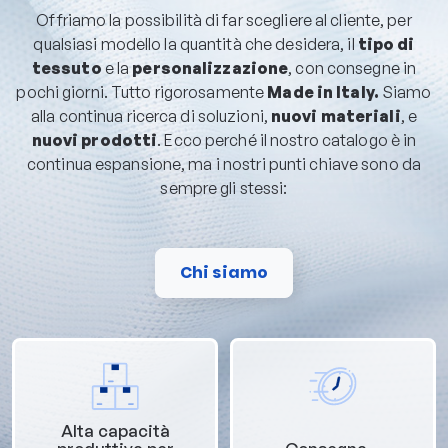
Offriamo la possibilità di far scegliere al cliente, per
qualsiasi modello la quantità che desidera, il
tipo di
tessuto
e la
personalizzazione
, con consegne in
pochi giorni. Tutto rigorosamente
Made in Italy.
Siamo
alla continua ricerca di soluzioni,
nuovi materiali
, e
nuovi prodotti
. Ecco perché il nostro catalogo è in
continua espansione, ma i nostri punti chiave sono da
sempre gli stessi:
Chi siamo
Alta capacità