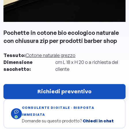
Pochette in cotone bio ecologico naturale
con chiusura zip per prodotti barber shop
Tessuto:
Cotone naturale grezzo
Dimensione
cm L 18 x H 20 o a richiesta del
sacchetto:
cliente
Richiedi preventivo
CONSULENTE DIGITALE · RISPOSTA
IMMEDIATA
Domande su questo prodotto?
Chiedi in chat