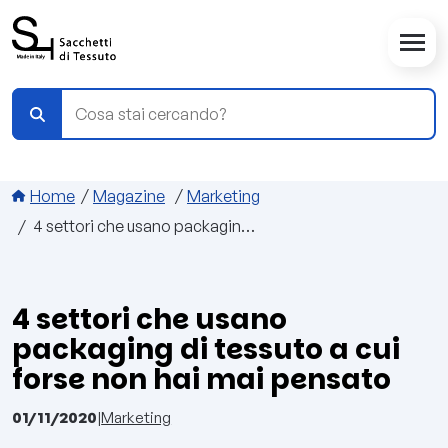
Salta al contenuto principale
Briciole di pane
Home
Magazine
Marketing
4 settori che usano packaging di tessuto a cui forse non hai mai pensato
4 settori che usano
packaging di tessuto a cui
forse non hai mai pensato
01/11/2020
|
Marketing