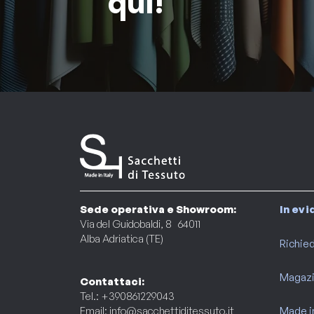
qui!
Sede operativa e Showroom:
In ev
Via del Guidobaldi, 8 64011
Alba Adriatica (TE)
Richied
Magaz
Contattaci:
Tel.: +390861229043
Email:
info@sacchettiditessuto.it
Made in