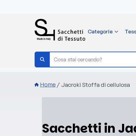
Salta al contenuto principale
Categorie
Tess
Briciole di pane
Jacroki Stoffa di cellulosa
Home
Sacchetti in Ja