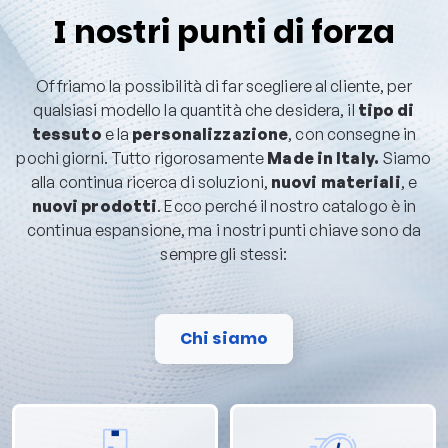
I nostri punti di forza
Offriamo la possibilità di far scegliere al cliente, per
qualsiasi modello la quantità che desidera, il
tipo di
tessuto
e la
personalizzazione
, con consegne in
pochi giorni. Tutto rigorosamente
Made in Italy.
Siamo
alla continua ricerca di soluzioni,
nuovi materiali
, e
nuovi prodotti
. Ecco perché il nostro catalogo è in
continua espansione, ma i nostri punti chiave sono da
sempre gli stessi:
Chi siamo