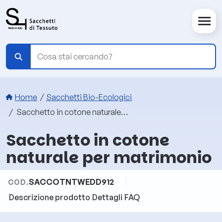
Salta al contenuto principale
Briciole di pane
Home
Sacchetti Bio-Ecologici
Sacchetto in cotone naturale per matrimonio
Sacchetto in cotone
naturale per matrimonio
SACCOTNTWEDD912
COD.
Descrizione prodotto
Dettagli
FAQ