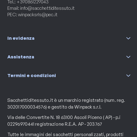
Tel.: +390861229043
Email:
info@sacchettiditessuto.it
PEC:
winpacksrls@pec.it
In evidenza
Assistenza
Termini e condizioni
Sacchettiditessuto.it è un marchio registrato (num. reg.
302017000034576) e gestito da Winpack s.r.l.
Via delle Convertite N. 18 63100 Ascoli Piceno ( AP) - p.i
02296970441 registrazione R.E.A. AP - 203767
Tutte le immagini dei sacchetti personalizzati, prodotti