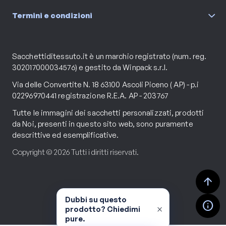
Termini e condizioni
Sacchettiditessuto.it è un marchio registrato (num. reg.
302017000034576) e gestito da Winpack s.r.l.
Via delle Convertite N. 18 63100 Ascoli Piceno ( AP) - p.i
02296970441 registrazione R.E.A. AP - 203767
Tutte le immagini dei sacchetti personalizzati, prodotti
da Noi, presenti in questo sito web, sono puramente
descrittive ed esemplificative.
Copyright © 2026 Tutti i diritti riservati.
arrow_upward
Dubbi su questo
info
×
prodotto? Chiedimi
pure.