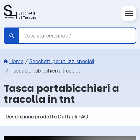
Salta al contenuto principale
Briciole di pane
Home
Sacchetti per utilizzi speciali
Tasca portabicchieri a tracolla in tnt
Tasca portabicchieri a
tracolla in tnt
Descrizione prodotto
Dettagli
FAQ