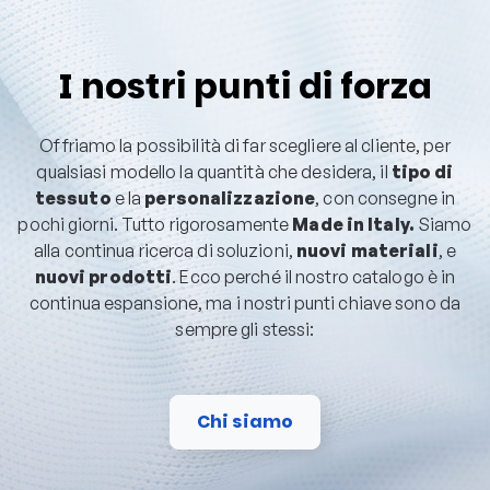
I nostri punti di forza
Offriamo la possibilità di far scegliere al cliente, per
qualsiasi modello la quantità che desidera, il
tipo di
tessuto
e la
personalizzazione
, con consegne in
pochi giorni. Tutto rigorosamente
Made in Italy.
Siamo
alla continua ricerca di soluzioni,
nuovi materiali
, e
nuovi prodotti
. Ecco perché il nostro catalogo è in
continua espansione, ma i nostri punti chiave sono da
sempre gli stessi:
Chi siamo