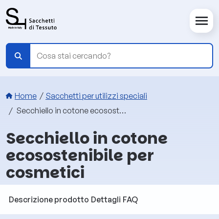
Salta al contenuto principale
Briciole di pane
Home
Sacchetti per utilizzi speciali
Secchiello in cotone ecosostenibile per cosmetici
Secchiello in cotone
ecosostenibile per
cosmetici
Descrizione prodotto
Dettagli
FAQ