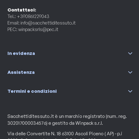
Contattaci:
Tel.: +390861229043
Email:
info@sacchettiditessuto.it
PEC:
winpacksrls@pec.it
In evidenza
Assistenza
Termini e condizioni
Sacchettiditessuto.it è un marchio registrato (num. reg.
302017000034576) e gestito da Winpack s.r.l.
Via delle Convertite N. 18 63100 Ascoli Piceno ( AP) - p.i