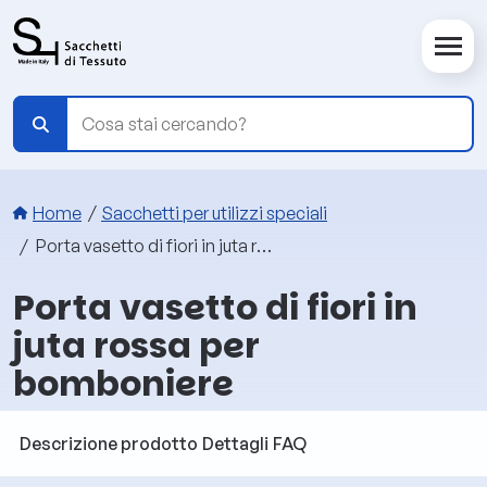
Salta al contenuto principale
Briciole di pane
Home
Sacchetti per utilizzi speciali
Porta vasetto di fiori in juta rossa per bomboniere
Porta vasetto di fiori in
juta rossa per
bomboniere
Descrizione prodotto
Dettagli
FAQ