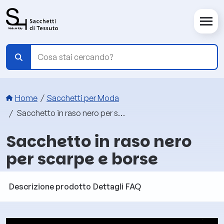
Salta al contenuto principale
Briciole di pane
Home
Sacchetti per Moda
Sacchetto in raso nero per scarpe e borse
Sacchetto in raso nero
per scarpe e borse
Descrizione prodotto
Dettagli
FAQ