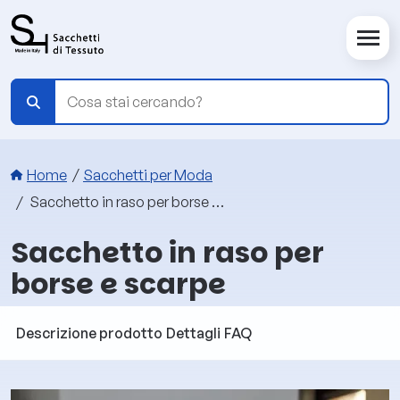
Salta al contenuto principale
Briciole di pane
Home
Sacchetti per Moda
Sacchetto in raso per borse e scarpe
Sacchetto in raso per
borse e scarpe
Descrizione prodotto
Dettagli
FAQ