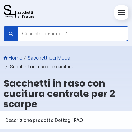
Salta al contenuto principale
Briciole di pane
Home
Sacchetti per Moda
Sacchetti in raso con cucitura centrale per 2 scarpe
Sacchetti in raso con
cucitura centrale per 2
scarpe
Descrizione prodotto
Dettagli
FAQ