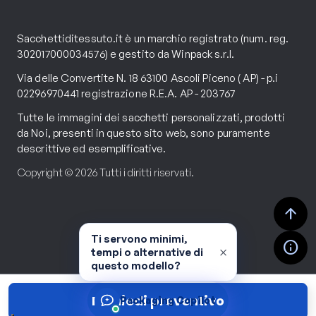
Sacchettiditessuto.it è un marchio registrato (num. reg.
302017000034576) e gestito da Winpack s.r.l.
Via delle Convertite N. 18 63100 Ascoli Piceno ( AP) - p.i
02296970441 registrazione R.E.A. AP - 203767
Tutte le immagini dei sacchetti personalizzati, prodotti
da Noi, presenti in questo sito web, sono puramente
descrittive ed esemplificative.
Copyright © 2026 Tutti i diritti riservati.
arrow_upward
Ti servono minimi,
info
×
tempi o alternative di
questo modello?
Richiedi preventivo
Packaging Copilot