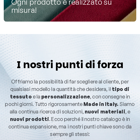
Ogni prodotto è realizzato su
misura!
I nostri punti di forza
Offriamo la possibilità di far scegliere al cliente, per
qualsiasi modello la quantità che desidera, il
tipo di
tessuto
e la
personalizzazione
, con consegne in
pochi giorni. Tutto rigorosamente
Made in Italy.
Siamo
alla continua ricerca di soluzioni,
nuovi materiali
, e
nuovi prodotti
. Ecco perché il nostro catalogo è in
continua espansione, ma i nostri punti chiave sono da
sempre gli stessi: