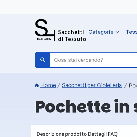
Salta al contenuto principale
Categorie
Tess
Briciole di pane
Poc
Home
Sacchetti per Gioielleria
Pochette in 
Descrizione prodotto
Dettagli
FAQ