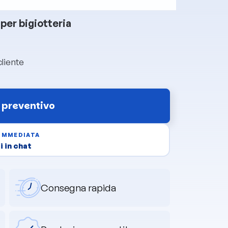
per bigiotteria
cliente
 preventivo
 IMMEDIATA
 in chat
Consegna rapida