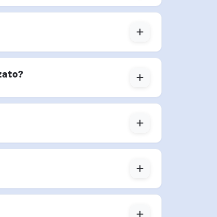
add
zato?
add
add
add
add