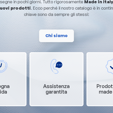
nsegne in pochi giorni. Tutto rigorosamente
Made in Ital
uovi prodotti
. Ecco perché il nostro catalogo è in conti
chiave sono da sempre gli stessi:
Chi siamo
egna
Assistenza
Prodot
ida
garantita
made i