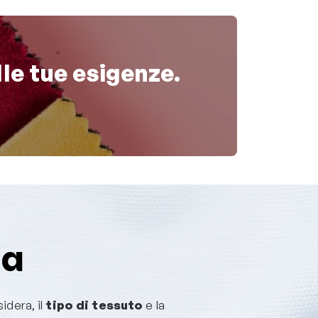
lle tue esigenze.
za
idera, il
tipo di tessuto
e la