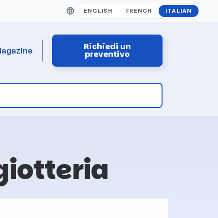
ENGLISH
FRENCH
ITALIAN
Richiedi un
agazine
preventivo
giotteria