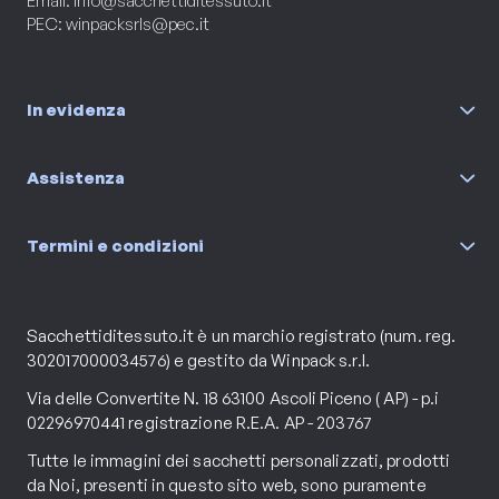
Email:
info@sacchettiditessuto.it
PEC:
winpacksrls@pec.it
In evidenza
Assistenza
Termini e condizioni
Sacchettiditessuto.it è un marchio registrato (num. reg.
302017000034576) e gestito da Winpack s.r.l.
Via delle Convertite N. 18 63100 Ascoli Piceno ( AP) - p.i
02296970441 registrazione R.E.A. AP - 203767
Tutte le immagini dei sacchetti personalizzati, prodotti
da Noi, presenti in questo sito web, sono puramente