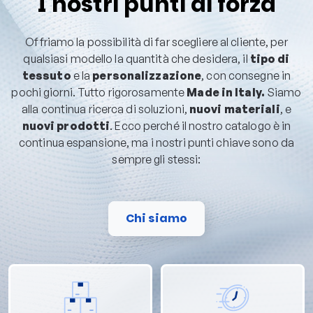
I nostri punti di forza
Offriamo la possibilità di far scegliere al cliente, per
qualsiasi modello la quantità che desidera, il
tipo di
tessuto
e la
personalizzazione
, con consegne in
pochi giorni. Tutto rigorosamente
Made in Italy.
Siamo
alla continua ricerca di soluzioni,
nuovi materiali
, e
nuovi prodotti
. Ecco perché il nostro catalogo è in
continua espansione, ma i nostri punti chiave sono da
sempre gli stessi:
Chi siamo