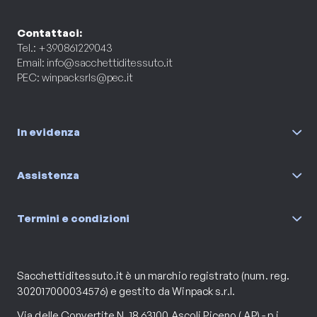
Contattaci:
Tel.: +390861229043
Email:
info@sacchettiditessuto.it
PEC:
winpacksrls@pec.it
In evidenza
Assistenza
Termini e condizioni
Sacchettiditessuto.it è un marchio registrato (num. reg.
302017000034576) e gestito da Winpack s.r.l.
Via delle Convertite N. 18 63100 Ascoli Piceno ( AP) - p.i