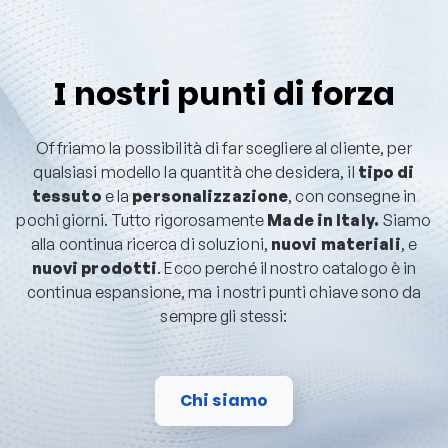
I nostri punti di forza
Offriamo la possibilità di far scegliere al cliente, per
qualsiasi modello la quantità che desidera, il
tipo di
tessuto
e la
personalizzazione
, con consegne in
pochi giorni. Tutto rigorosamente
Made in Italy.
Siamo
alla continua ricerca di soluzioni,
nuovi materiali
, e
nuovi prodotti
. Ecco perché il nostro catalogo è in
continua espansione, ma i nostri punti chiave sono da
sempre gli stessi:
Chi siamo