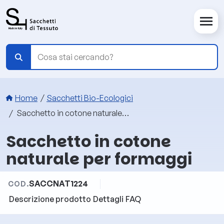
Salta al contenuto principale
Briciole di pane
Home
Sacchetti Bio-Ecologici
Sacchetto in cotone naturale per formaggi
Sacchetto in cotone
naturale per formaggi
SACCNAT1224
COD.
Descrizione prodotto
Dettagli
FAQ