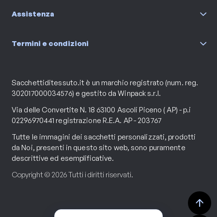
Assistenza
Termini e condizioni
Sacchettiditessuto.it è un marchio registrato (num. reg.
302017000034576) e gestito da Winpack s.r.l.
Via delle Convertite N. 18 63100 Ascoli Piceno ( AP) - p.i
02296970441 registrazione R.E.A. AP - 203767
Tutte le immagini dei sacchetti personalizzati, prodotti
da Noi, presenti in questo sito web, sono puramente
descrittive ed esemplificative.
Copyright © 2026 Tutti i diritti riservati.
arrow_upward