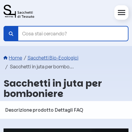
Salta al contenuto principale
Briciole di pane
Home
Sacchetti Bio-Ecologici
Sacchetti in juta per bomboniere
Sacchetti in juta per
bomboniere
Descrizione prodotto
Dettagli
FAQ