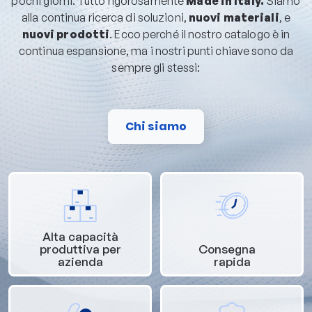
pochi giorni. Tutto rigorosamente
Made in Italy.
Siamo
alla continua ricerca di soluzioni,
nuovi materiali
, e
nuovi prodotti
. Ecco perché il nostro catalogo è in
continua espansione, ma i nostri punti chiave sono da
sempre gli stessi:
Chi siamo
Alta capacità
produttiva per
Consegna
azienda
rapida