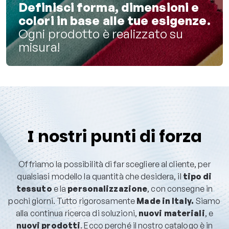
Definisci forma, dimensioni e
colori in base alle tue esigenze.
Ogni prodotto è realizzato su
misura!
I nostri punti di forza
Offriamo la possibilità di far scegliere al cliente, per
qualsiasi modello la quantità che desidera, il
tipo di
tessuto
e la
personalizzazione
, con consegne in
pochi giorni. Tutto rigorosamente
Made in Italy.
Siamo
alla continua ricerca di soluzioni,
nuovi materiali
, e
nuovi prodotti
. Ecco perché il nostro catalogo è in