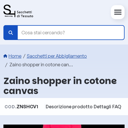
Salta al contenuto principale
Briciole di pane
Home
Sacchetti per Abbigliamento
Zaino shopper in cotone canvas
Zaino shopper in cotone
canvas
ZNSHCV1
Descrizione prodotto
Dettagli
FAQ
COD.