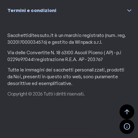
Termini e condizioni
Sacchettiditessuto.it è un marchio registrato (num. reg.
302017000034576) e gestito da Winpack s.r.l.
Via delle Convertite N. 18 63100 Ascoli Piceno ( AP) - p.i
02296970441 registrazione R.E.A. AP - 203767
Tutte le immagini dei sacchetti personalizzati, prodotti
da Noi, presenti in questo sito web, sono puramente
descrittive ed esemplificative.
Copyright © 2026 Tutti i diritti riservati.
arrow_upward
info