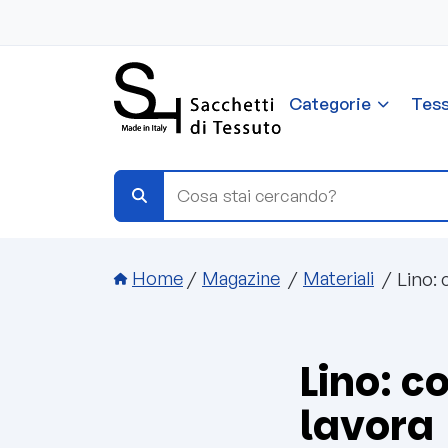
Salta al contenuto principale
Categorie
Tess
Briciole di pane
Lino: 
Home
Magazine
Materiali
Lino: c
lavora