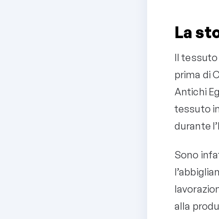
La sto
Il tessuto
prima di C
Antichi Eg
tessuto in
durante 
Sono infat
l’abbigli
lavorazio
alla produ