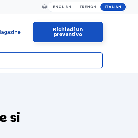
ENGLISH
FRENCH
ITALIAN
Richiedi un
agazine
preventivo
e si