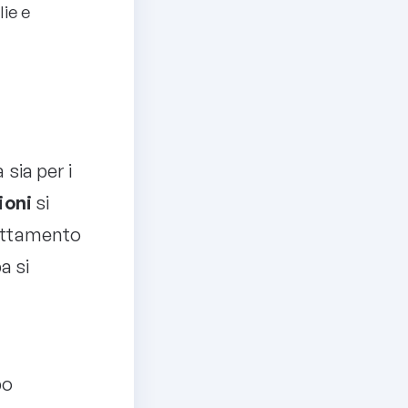
lie e
 sia per i
ioni
si
rattamento
a si
bo