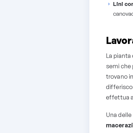
Lini co
canovac
Lavor
La pianta 
semi che p
trovano in
differisc
effettua 
Una delle 
maceraz