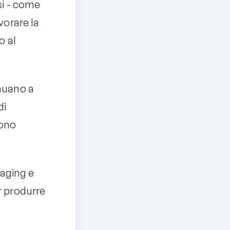
si - come
vorare la
o al
inuano a
di
dono
kaging e
r produrre