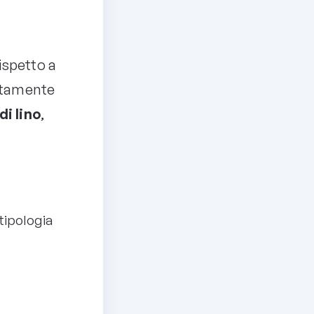
rispetto a
litamente
di lino
,
 tipologia