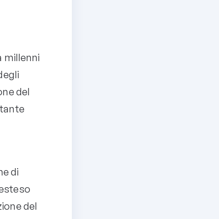
à millenni
degli
ione del
rtante
he di
 esteso
zione del