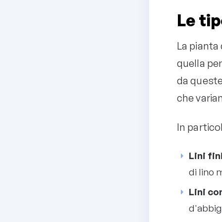
Le tip
La pianta d
quella per
da queste
che varian
In partico
Lini fin
di lino 
Lini co
d'abbig