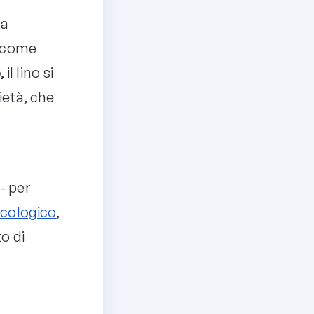
ca
o come
o
, il lino si
ietà, che
- per
ecologico
,
zo di