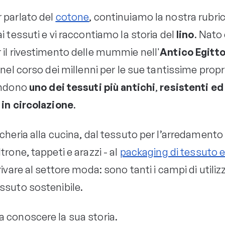
 parlato del
cotone
, continuiamo la nostra rubri
i tessuti e vi raccontiamo la storia del
lino
. Nat
 il rivestimento delle mummie nell'
Antico Egitt
 nel corso dei millenni per le sue tantissime propr
endono
uno dei tessuti più antichi
,
resistenti ed
 in circolazione
.
cheria alla cucina, dal tessuto per l’arredamento 
trone, tappeti e arazzi - al
packaging di tessuto 
rivare al settore moda: sono tanti i campi di utiliz
ssuto sostenibile.
 conoscere la sua storia.