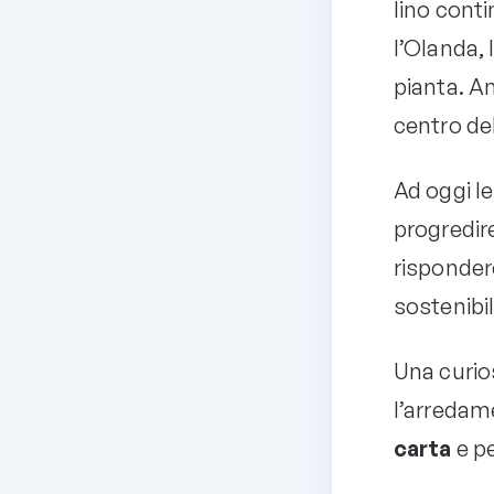
lino conti
l’Olanda, 
pianta. An
centro del
Ad oggi le
progredire
risponder
sostenibil
Una curios
l’arredame
carta
e pe