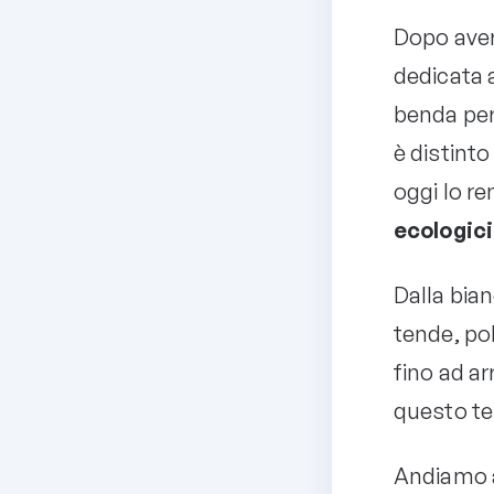
Dopo aver
dedicata a
benda per
è distinto
oggi lo r
ecologici
Dalla bian
tende, pol
fino ad ar
questo te
Andiamo a