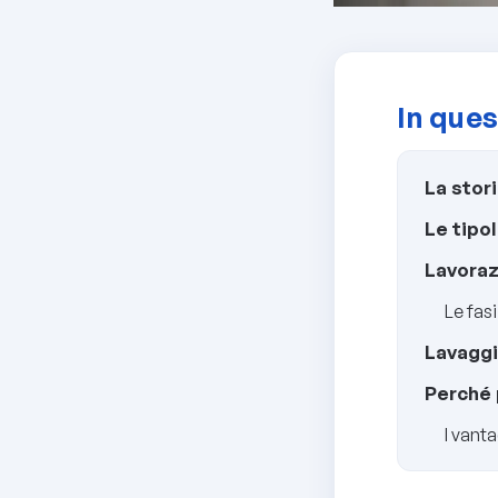
In ques
La stori
Le tipol
Lavoraz
Le fasi
Lavaggi
Perché p
I vanta