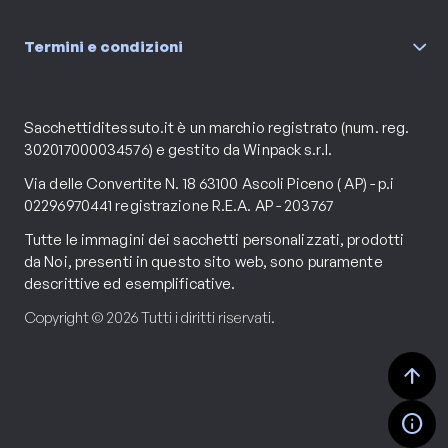
Termini e condizioni
Sacchettiditessuto.it è un marchio registrato (num. reg.
302017000034576) e gestito da Winpack s.r.l.
Via delle Convertite N. 18 63100 Ascoli Piceno ( AP) - p.i
02296970441 registrazione R.E.A. AP - 203767
Tutte le immagini dei sacchetti personalizzati, prodotti
da Noi, presenti in questo sito web, sono puramente
descrittive ed esemplificative.
Copyright © 2026 Tutti i diritti riservati.
arrow_upward
info