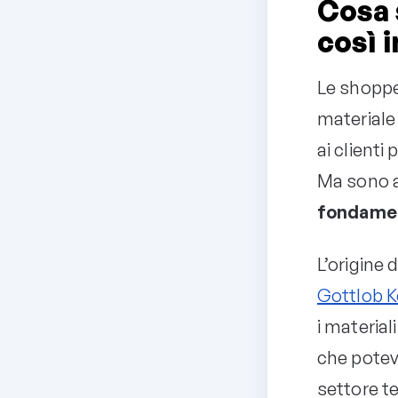
Cosa 
così 
Le shopper
materiale
ai clienti
Ma sono a
fondament
L’origine 
Gottlob Ke
i material
che potev
settore te