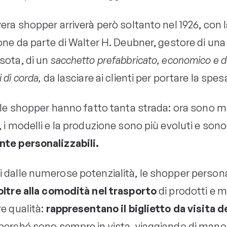
era shopper arriverà però soltanto nel 1926, con 
ione da parte di Walter H. Deubner, gestore di una
sota, di un
sacchetto prefabbricato, economico e d
 di corda,
da lasciare ai clienti per portare la spes
, le shopper hanno fatto tanta strada: ora sono m
 i modelli e la produzione sono più evoluti e sono
te personalizzabili.
 dalle numerose potenzialità, le shopper person
oltre alla comodità nel trasporto
di prodotti e m
e qualità:
rappresentano il biglietto da visita de
perché sono sempre in vista, viaggiando di mano