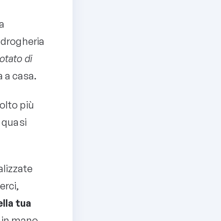
la
 drogheria
otato di
a a casa.
olto più
 quasi
alizzate
erci,
lla tua
 in mano