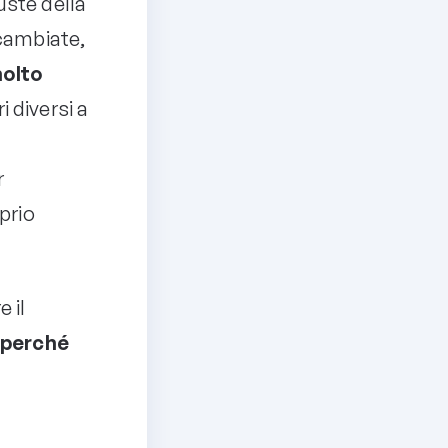
uste della
 cambiate,
olto
 diversi a
r
prio
 il
,
perché