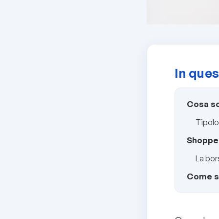
In ques
Cosa so
Tipolo
Shopper
La bor
Come sc