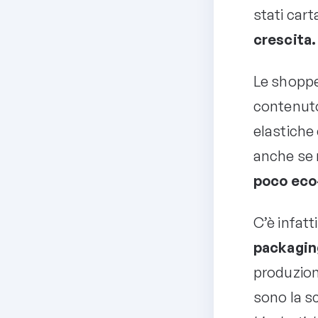
stati cart
crescita.
Le shoppe
contenuto
elastiche 
anche se 
poco eco-
C’è infat
packaging
produzion
sono la sc