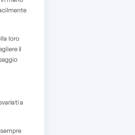
facilmente
lla loro
gliere il
ssaggio
variati a
no sempre