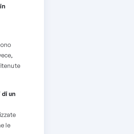
 in
ù
 sono
vece,
ritenute
 di un
izzate
e le