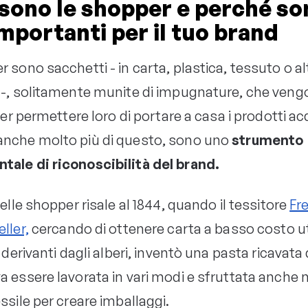
sono le shopper e perché so
importanti per il tuo brand
 sono sacchetti - in carta, plastica, tessuto o al
 -, solitamente munite di impugnature, che veng
 per permettere loro di portare a casa i prodotti ac
nche molto più di questo, sono uno
strumento
ale di riconoscibilità del brand.
delle shopper risale al 1844, quando il tessitore
Fre
ller,
cercando di ottenere carta a basso costo u
i derivanti dagli alberi, inventò una pasta ricavata
a essere lavorata in vari modi e sfruttata anche n
ssile per creare imballaggi.