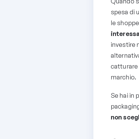
Quando si
spesa di u
le shoppe
interess
investire 
alternativa
catturare 
marchio.
Se hai in 
packaging
non scegl