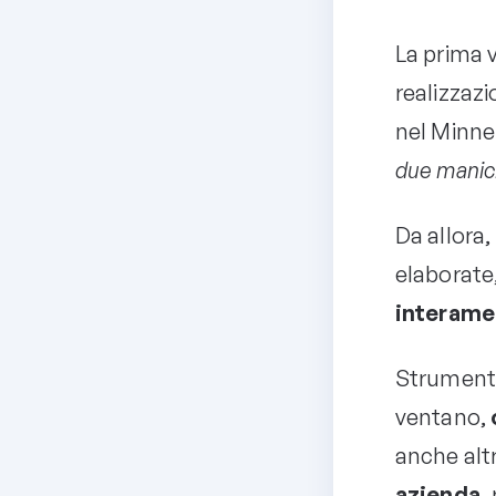
La prima v
realizzaz
nel Minne
due manici
Da allora
elaborate,
interamen
Strumenti
ventano,
anche altr
azienda,