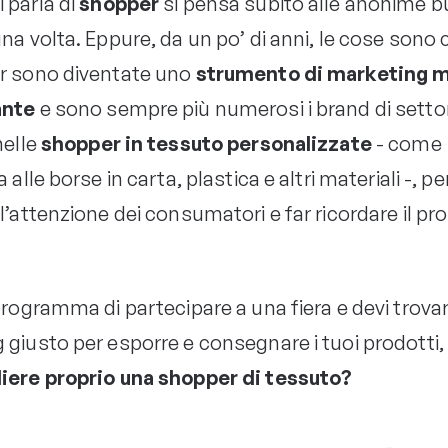
 parla di
shopper
si pensa subito alle anonime b
na volta. Eppure, da un po’ di anni, le cose sono
r sono diventate uno
strumento di marketing m
ante
e sono sempre più numerosi i brand di settori
nelle
shopper in tessuto personalizzate
- come
 alle borse in carta, plastica e altri materiali -, pe
l’attenzione dei consumatori e far ricordare il pro
programma di partecipare a una fiera e devi trovare
 giusto per esporre e consegnare i tuoi prodotti
iere proprio una shopper di tessuto?