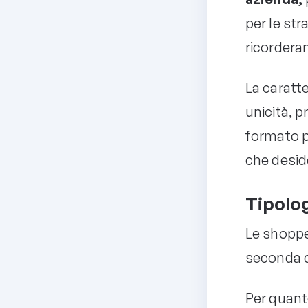
per le str
ricorderan
La caratte
unicità, p
formato p
che deside
Tipolog
Le shopper
seconda de
Per quant