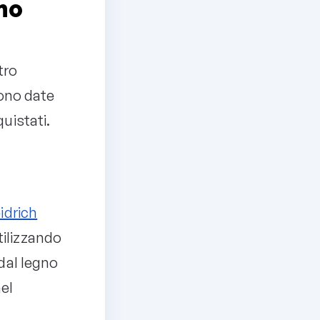
no
tro
ono date
quistati.
idrich
tilizzando
 dal legno
el