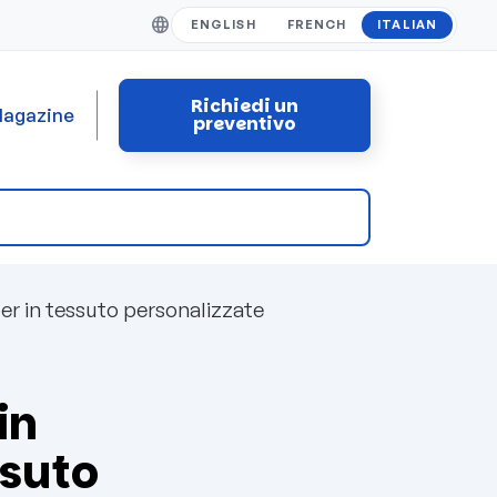
ENGLISH
FRENCH
ITALIAN
Richiedi un
agazine
preventivo
er in tessuto personalizzate
in
ssuto