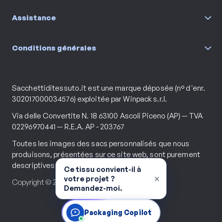
Assistance
Conditions générales
Sacchettiditessuto.it est une marque déposée (n° d'enr.
302017000034576) exploitée par Winpack s.r.l.
Via delle Convertite N. 18 63100 Ascoli Piceno (AP) — TVA
02296970441 — R.E.A. AP - 203767
Toutes les images des sacs personnalisés que nous
produisons, présentées sur ce site web, sont purement
descriptives et illustratives.
Ce tissu convient-il à
×
votre projet ?
Copyright © 2026 Tous droits réservés.
Demandez-moi.
Packaging Copilot