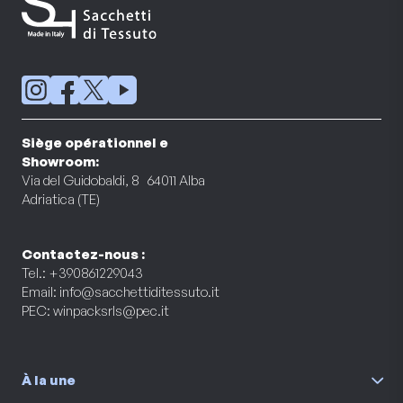
Siège opérationnel e
Showroom:
Via del Guidobaldi, 8 64011 Alba
Adriatica (TE)
Contactez-nous :
Tel.: +390861229043
Email:
info@sacchettiditessuto.it
PEC:
winpacksrls@pec.it
À la une