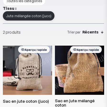
Toutes les catégories
Tissu :
Jute mélangée coton (juco)
Récents
2 produits
Trier par
Aperçu rapide
Aperçu rapide
Sac en jute mélangé
Sac en jute coton (juco)
coton