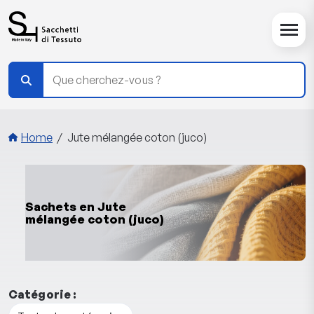
Passer au contenu principal
Miettes de pain
Home
Jute mélangée coton (juco)
Sachets en Jute
mélangée coton (juco)
Catégorie :